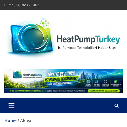
Skip
Cuma, Ağustos 7, 2026
to
content
HeatPumpTurkey – Isı Pompası Teknolojileri Haber Sitesi
Home
Aldea