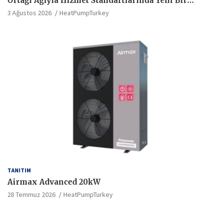
Ortağı Ağıyla Hizmet Standartlarında Yeni Bir
Dönem Başlatıyor
3 Ağustos 2026
HeatPumpTurkey
TANITIM
Airmax Advanced 20kW
28 Temmuz 2026
HeatPumpTurkey