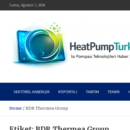
Skip
Cuma, Ağustos 7, 2026
to
content
HeatPumpTurkey – Isı Pompası Teknolojileri Haber Sitesi
SEKTÖREL HABERLER
RÖPORTAJ
TANITIM
TEKNIK
Home
BDR Thermea Group
Etiket:
BDR Thermea Group