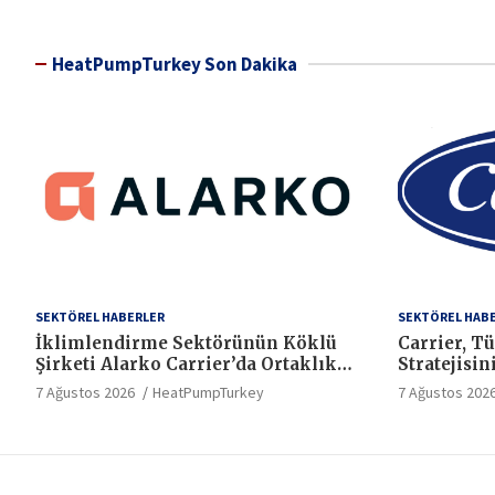
HeatPumpTurkey Son Dakika
SEKTÖREL HABERLER
SEKTÖREL HAB
İklimlendirme Sektörünün Köklü
Carrier, T
Şirketi Alarko Carrier’da Ortaklık
Stratejisin
Yapısı Değişiyor
Sürdürüyo
7 Ağustos 2026
HeatPumpTurkey
7 Ağustos 202