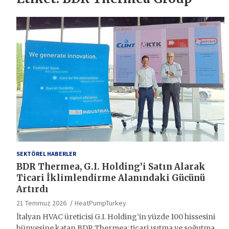
SEKTÖREL HABERLER
BDR Thermea, G.I. Holding’i Satın Alarak
Ticari İklimlendirme Alanındaki Gücünü
Artırdı
21 Temmuz 2026
HeatPumpTurkey
İtalyan HVAC üreticisi G.I. Holding’in yüzde 100 hissesini
bünyesine katan BDR Thermea; ticari ısıtma ve soğutma…