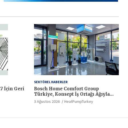
SEKTÖREL HABERLER
7 İçin Geri
Bosch Home Comfort Group
Türkiye, Konsept İş Ortağı Ağıyla
Hizmet Standartlarında Yeni Bir
3 Ağustos 2026
HeatPumpTurkey
Dönem Başlatıyor