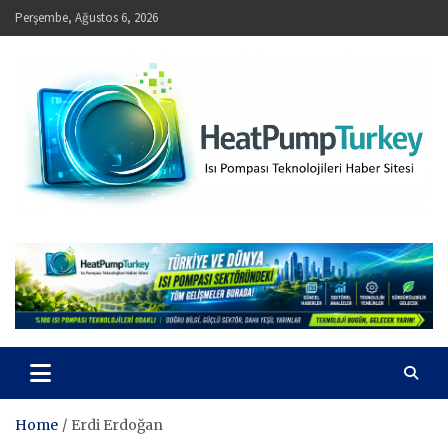
Skip
Perşembe, Ağustos 6, 2026
to
content
HeatPumpTurkey – Isı Pompası Teknolojileri Haber Sitesi
Home
Erdi Erdoğan