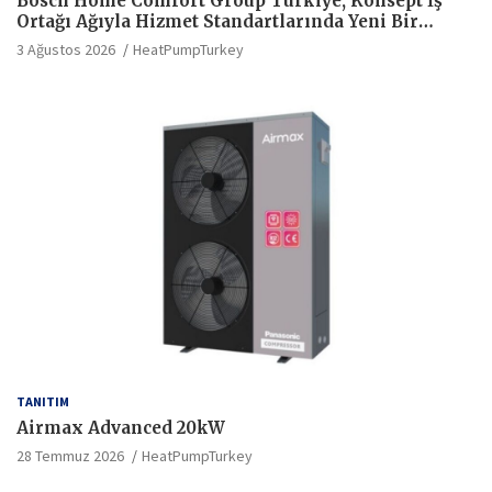
Bosch Home Comfort Group Türkiye, Konsept İş
Ortağı Ağıyla Hizmet Standartlarında Yeni Bir
Dönem Başlatıyor
3 Ağustos 2026
HeatPumpTurkey
TANITIM
Airmax Advanced 20kW
28 Temmuz 2026
HeatPumpTurkey