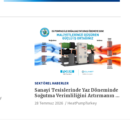
SEKTÖREL HABERLER
Sanayi Tesislerinde Yaz Döneminde
Soğutma Verimliliğini Artırmanın 5
y
Kritik Yolu
28 Temmuz 2026
HeatPumpTurkey