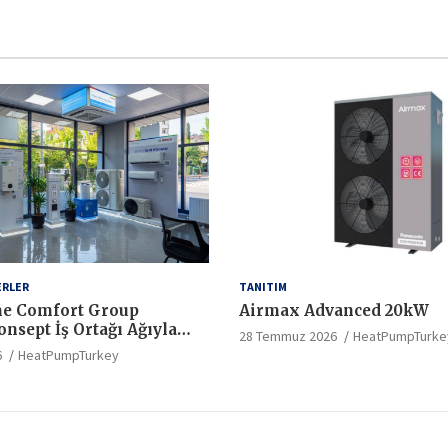
ERLER
TANITIM
e Comfort Group
Airmax Advanced 20kW
nsept İş Ortağı Ağıyla
28 Temmuz 2026
HeatPumpTurke
ndartlarında Yeni Bir
6
HeatPumpTurkey
latıyor