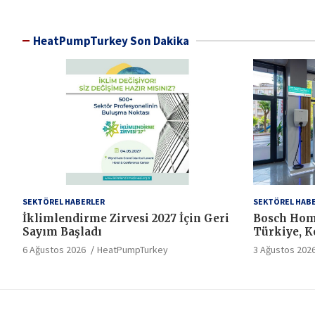
HeatPumpTurkey Son Dakika
SEKTÖREL HABERLER
SEKTÖREL HAB
İklimlendirme Zirvesi 2027 İçin Geri
Bosch Hom
Sayım Başladı
Türkiye, Ko
Hizmet Sta
6 Ağustos 2026
HeatPumpTurkey
3 Ağustos 202
Dönem Baş