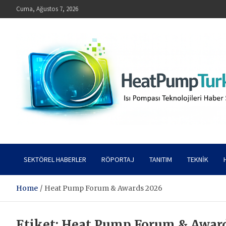
Skip
Cuma, Ağustos 7, 2026
to
content
HeatPumpTurkey – Isı Pompası Teknolojileri Haber Sitesi
SEKTÖREL HABERLER
RÖPORTAJ
TANITIM
TEKNIK
Home
Heat Pump Forum & Awards 2026
Etiket:
Heat Pump Forum & Awar