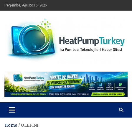
Skip
Perşembe, Ağustos 6, 2026
to
content
HeatPumpTurkey – Isı Pompası Teknolojileri Haber Sitesi
Home
OLEFINI