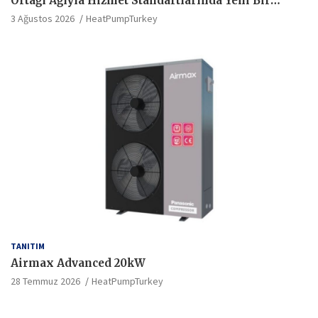
Ortağı Ağıyla Hizmet Standartlarında Yeni Bir
Dönem Başlatıyor
3 Ağustos 2026
HeatPumpTurkey
TANITIM
Airmax Advanced 20kW
28 Temmuz 2026
HeatPumpTurkey