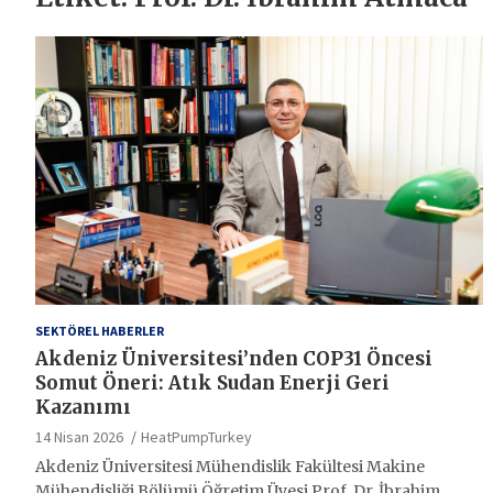
SEKTÖREL HABERLER
Akdeniz Üniversitesi’nden COP31 Öncesi
Somut Öneri: Atık Sudan Enerji Geri
Kazanımı
14 Nisan 2026
HeatPumpTurkey
Akdeniz Üniversitesi Mühendislik Fakültesi Makine
Mühendisliği Bölümü Öğretim Üyesi Prof. Dr. İbrahim