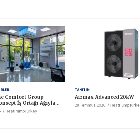
ERLER
TANITIM
e Comfort Group
Airmax Advanced 20kW
nsept İş Ortağı Ağıyla
28 Temmuz 2026
HeatPumpTurke
ndartlarında Yeni Bir
6
HeatPumpTurkey
latıyor