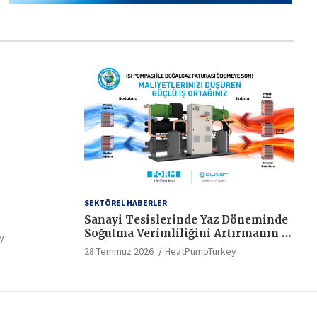
SEKTÖREL HABERLER
Sanayi Tesislerinde Yaz Döneminde
Soğutma Verimliliğini Artırmanın 5
y
Kritik Yolu
28 Temmuz 2026
HeatPumpTurkey