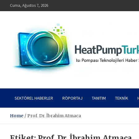
Skip
Cuma, Ağustos 7, 2026
to
content
HeatPumpTurkey – Isı Pompası Teknolojileri Haber Sitesi
SEKTÖREL HABERLER
RÖPORTAJ
TANITIM
TEKNIK
Home
Prof. Dr. İbrahim Atmaca
Etiket:
Prof. Dr. İbrahim Atmaca