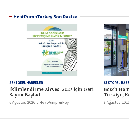
HeatPumpTurkey Son Dakika
SEKTÖREL HABERLER
SEKTÖREL HAB
İklimlendirme Zirvesi 2027 İçin Geri
Bosch Hom
Sayım Başladı
Türkiye, Ko
Hizmet Sta
6 Ağustos 2026
HeatPumpTurkey
3 Ağustos 202
Dönem Baş