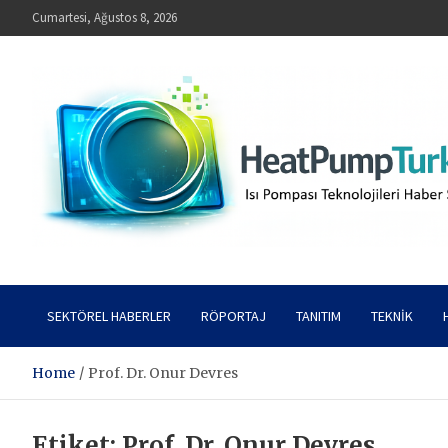
Skip
Cumartesi, Ağustos 8, 2026
to
content
HeatPumpTurkey – Isı Pompası Teknolojileri Haber Sitesi
SEKTÖREL HABERLER
RÖPORTAJ
TANITIM
TEKNIK
Home
Prof. Dr. Onur Devres
Etiket:
Prof. Dr. Onur Devres