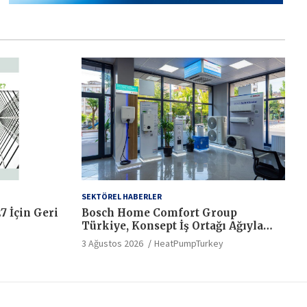
SEKTÖREL HABERLER
7 İçin Geri
Bosch Home Comfort Group
Türkiye, Konsept İş Ortağı Ağıyla
Hizmet Standartlarında Yeni Bir
3 Ağustos 2026
HeatPumpTurkey
Dönem Başlatıyor