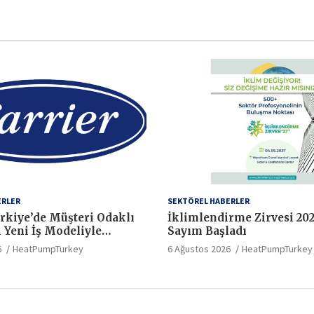
ERLER
SEKTÖREL HABERLER
ürkiye’de Müşteri Odaklı
İklimlendirme Zirvesi 202
i Yeni İş Modeliyle
Sayım Başladı
r
6
HeatPumpTurkey
6 Ağustos 2026
HeatPumpTurkey