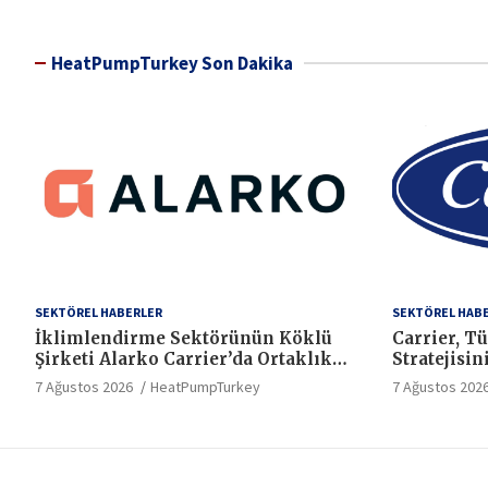
HeatPumpTurkey Son Dakika
SEKTÖREL HABERLER
SEKTÖREL HAB
İklimlendirme Sektörünün Köklü
Carrier, T
Şirketi Alarko Carrier’da Ortaklık
Stratejisin
Yapısı Değişiyor
Sürdürüyo
7 Ağustos 2026
HeatPumpTurkey
7 Ağustos 202