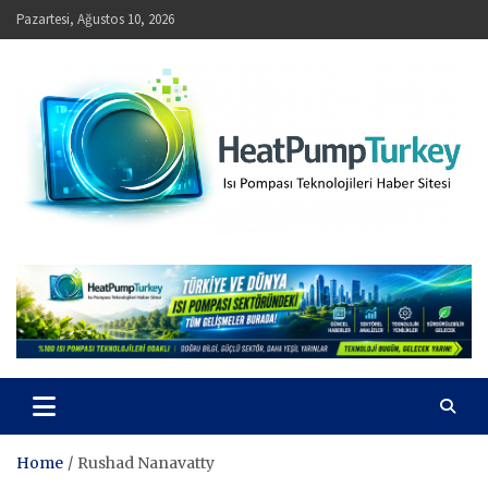
Skip
Pazartesi, Ağustos 10, 2026
to
content
HeatPumpTurkey – Isı Pompası Teknolojileri Haber Sitesi
Home
Rushad Nanavatty