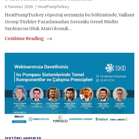
6 Temmuz 2026
HeatPumpTurkey
HeatPumpTurkey röportaj serimizin bu bölümünde, Vaillant
Group Türkiye Pazarlamadan Sorumlu Genel Müdür
Yardımcısı Ufuk Atan‘ı konuk…
Continue Reading
SEKTÖREL HABERLER