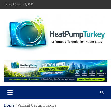
Skip
Pazar, Ağustos 9, 2026
to
content
HeatPumpTurkey – Isı Pompası Teknolojileri Haber Sitesi
Home
Vaillant Group Türkiye