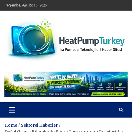
Skip
Perşembe, Ağustos 6, 2026
to
content
HeatPumpTurkey – Isı Pompası Teknolojileri Haber Sitesi
Home
Sektörel Haberler
Doğal Gazsız Bölgelerde Enerji Tasarrufunun Reçetesi: Isı