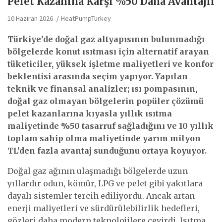
Pelet Kazanına Karşı %50 Daha Avantajlı
10 Haziran 2026
HeatPumpTurkey
Türkiye’de doğal gaz altyapısının bulunmadığı
bölgelerde konut ısıtması için alternatif arayan
tüketiciler, yüksek işletme maliyetleri ve konfor
beklentisi arasında seçim yapıyor. Yapılan
teknik ve finansal analizler; ısı pompasının,
doğal gaz olmayan bölgelerin popüler çözümü
pelet kazanlarına kıyasla yıllık ısıtma
maliyetinde %50 tasarruf sağladığını ve 10 yıllık
toplam sahip olma maliyetinde yarım milyon
TL’den fazla avantaj sunduğunu ortaya koyuyor.
Doğal gaz ağının ulaşmadığı bölgelerde uzun
yıllardır odun, kömür, LPG ve pelet gibi yakıtlara
dayalı sistemler tercih ediliyordu. Ancak artan
enerji maliyetleri ve sürdürülebilirlik hedefleri,
gözleri daha modern teknolojilere çevirdi. Isıtma,