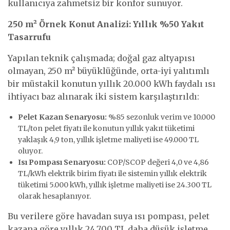
kullanıcıya zahmetsiz bir konfor sunuyor.
250 m² Örnek Konut Analizi: Yıllık %50 Yakıt
Tasarrufu
Yapılan teknik çalışmada; doğal gaz altyapısı
olmayan, 250 m² büyüklüğünde, orta-iyi yalıtımlı
bir müstakil konutun yıllık 20.000 kWh faydalı ısı
ihtiyacı baz alınarak iki sistem karşılaştırıldı:
Pelet Kazan Senaryosu:
%85 sezonluk verim ve 10.000
TL/ton pelet fiyatı ile konutun yıllık yakıt tüketimi
yaklaşık 4,9 ton, yıllık işletme maliyeti ise 49.000 TL
oluyor.
Isı Pompası Senaryosu:
COP/SCOP değeri 4,0 ve 4,86
TL/kWh elektrik birim fiyatı ile sistemin yıllık elektrik
tüketimi 5.000 kWh, yıllık işletme maliyeti ise 24.300 TL
olarak hesaplanıyor.
Bu verilere göre havadan suya ısı pompası, pelet
kazana göre yıllık 24.700 TL daha düşük işletme