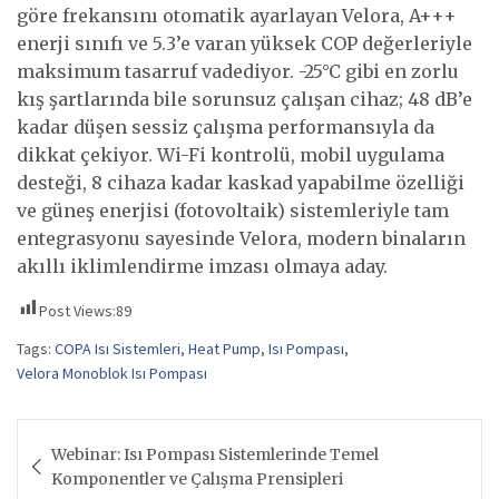
göre frekansını otomatik ayarlayan Velora, A+++
enerji sınıfı ve 5.3’e varan yüksek COP değerleriyle
maksimum tasarruf vadediyor. -25°C gibi en zorlu
kış şartlarında bile sorunsuz çalışan cihaz; 48 dB’e
kadar düşen sessiz çalışma performansıyla da
dikkat çekiyor. Wi-Fi kontrolü, mobil uygulama
desteği, 8 cihaza kadar kaskad yapabilme özelliği
ve güneş enerjisi (fotovoltaik) sistemleriyle tam
entegrasyonu sayesinde Velora, modern binaların
akıllı iklimlendirme imzası olmaya aday.
Post Views:
89
Tags:
COPA Isı Sistemleri
,
Heat Pump
,
Isı Pompası
,
Velora Monoblok Isı Pompası
Yazı
Webinar: Isı Pompası Sistemlerinde Temel
gezinmesi
Komponentler ve Çalışma Prensipleri