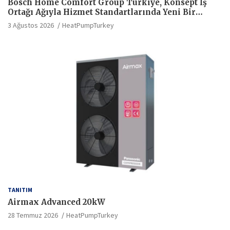
Bosch Home Comfort Group Türkiye, Konsept İş
Ortağı Ağıyla Hizmet Standartlarında Yeni Bir
Dönem Başlatıyor
3 Ağustos 2026
HeatPumpTurkey
TANITIM
Airmax Advanced 20kW
28 Temmuz 2026
HeatPumpTurkey