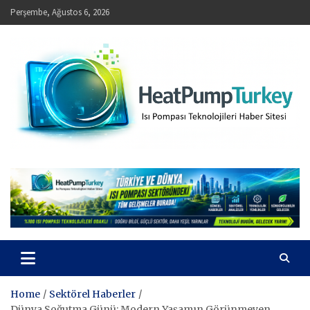
Skip
Perşembe, Ağustos 6, 2026
to
content
HeatPumpTurkey – Isı Pompası Teknolojileri Haber Sitesi
Home
Sektörel Haberler
Dünya Soğutma Günü: Modern Yaşamın Görünmeyen