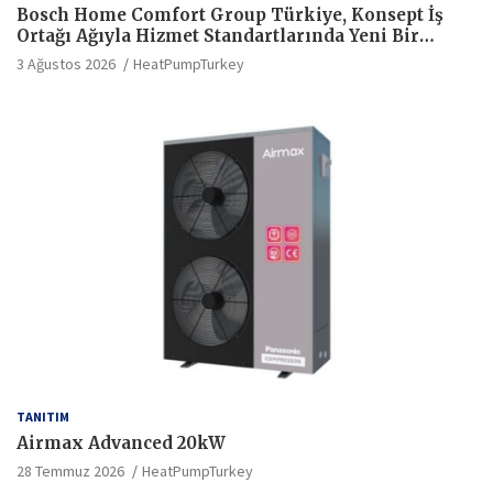
Bosch Home Comfort Group Türkiye, Konsept İş
Ortağı Ağıyla Hizmet Standartlarında Yeni Bir
Dönem Başlatıyor
3 Ağustos 2026
HeatPumpTurkey
TANITIM
Airmax Advanced 20kW
28 Temmuz 2026
HeatPumpTurkey