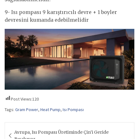
9- Isı pompası 9 karıştırıcılı devre + 1 boyler
devresini kumanda edebilmelidir
Post Views:
120
Tags:
Gram Power
,
Heat Pump
,
Isı Pompası
Yazı
Avrupa, Isı Pompası Üretiminde Çin’i Geride
gezinmesi