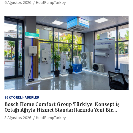
6 Ağustos 2026
HeatPumpTurkey
SEKTÖREL HABERLER
Bosch Home Comfort Group Türkiye, Konsept İş
Ortağı Ağıyla Hizmet Standartlarında Yeni Bir
Dönem Başlatıyor
3 Ağustos 2026
HeatPumpTurkey