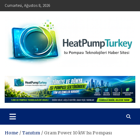
Skip
Cumartesi, Ağustos 8, 2026
to
content
HeatPumpTurkey – Isı Pompası Teknolojileri Haber Sitesi
Home
Tanıtım
Gram Power 10 kW Isı Pompası