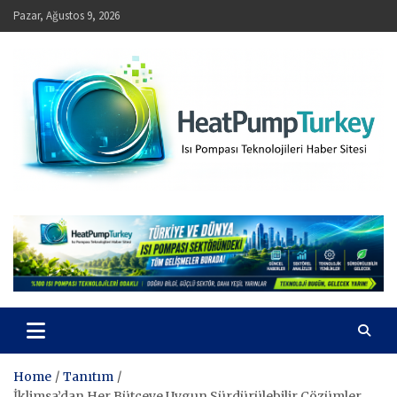
Skip
Pazar, Ağustos 9, 2026
to
content
HeatPumpTurkey – Isı Pompası Teknolojileri Haber Sitesi
Home
Tanıtım
İklimsa’dan Her Bütçeye Uygun Sürdürülebilir Çözümler