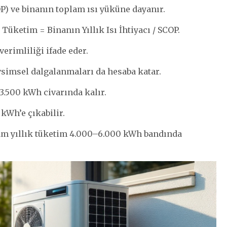
) ve binanın toplam ısı yüküne dayanır.
 Tüketim = Binanın Yıllık Isı İhtiyacı / SCOP.
erimliliği ifade eder.
vsimsel dalgalanmaları da hesaba katar.
–3.500 kWh civarında kalır.
kWh’e çıkabilir.
lam yıllık tüketim 4.000–6.000 kWh bandında