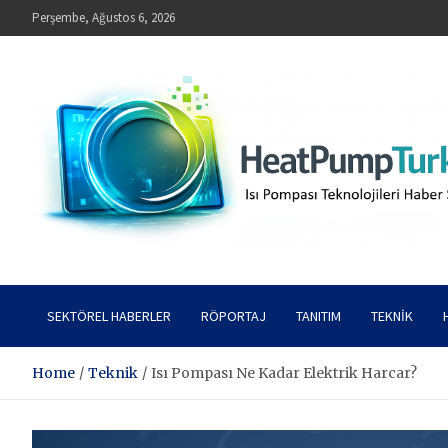
Skip
Perşembe, Ağustos 6, 2026
to
content
HeatPumpTurkey – Isı Pompası Teknolojileri Haber Sitesi
SEKTÖREL HABERLER
RÖPORTAJ
TANITIM
TEKNIK
Home
Teknik
Isı Pompası Ne Kadar Elektrik Harcar?