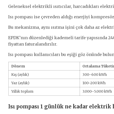
Geleneksel elektrikli ısıtıcılar, harcadıkları elektri
Isı pompası ise çevreden aldığı enerjiyi kompresör
Bu mekanizma, aynı ısıtma işini çok daha az elektr
EPDK’nın düzenlediği kademeli tarife yapısında 2
fiyattan faturalandırılır.
Isı pompası kullanıcıları bu eşiği göz önünde bul
Dönem
Ortalama Tüket
Kış (aylık)
300–600 kWh
Yaz (aylık)
100–200 kWh
Yıllık toplam
3.000–5.000 kWh
Isı pompası 1 günlük ne kadar elektrik 