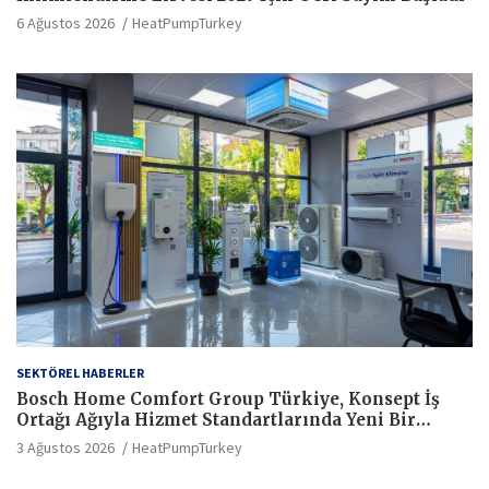
6 Ağustos 2026
HeatPumpTurkey
SEKTÖREL HABERLER
Bosch Home Comfort Group Türkiye, Konsept İş
Ortağı Ağıyla Hizmet Standartlarında Yeni Bir
Dönem Başlatıyor
3 Ağustos 2026
HeatPumpTurkey