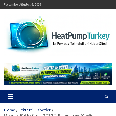
Skip
Perşembe, Ağustos 6, 2026
to
content
HeatPumpTurkey – Isı Pompası Teknolojileri Haber Sitesi
Home
Sektörel Haberler
Mehmet Hakkı Şanal, TOBB İklimlendirme Meclisi