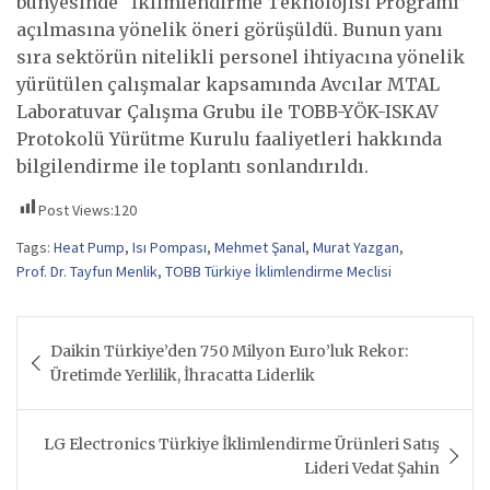
bünyesinde “İklimlendirme Teknolojisi Programı”
açılmasına yönelik öneri görüşüldü. Bunun yanı
sıra sektörün nitelikli personel ihtiyacına yönelik
yürütülen çalışmalar kapsamında Avcılar MTAL
Laboratuvar Çalışma Grubu ile TOBB-YÖK-ISKAV
Protokolü Yürütme Kurulu faaliyetleri hakkında
bilgilendirme ile toplantı sonlandırıldı.
Post Views:
120
Tags:
Heat Pump
,
Isı Pompası
,
Mehmet Şanal
,
Murat Yazgan
,
Prof. Dr. Tayfun Menlik
,
TOBB Türkiye İklimlendirme Meclisi
Yazı
Daikin Türkiye’den 750 Milyon Euro’luk Rekor:
gezinmesi
Üretimde Yerlilik, İhracatta Liderlik
LG Electronics Türkiye İklimlendirme Ürünleri Satış
Lideri Vedat Şahin