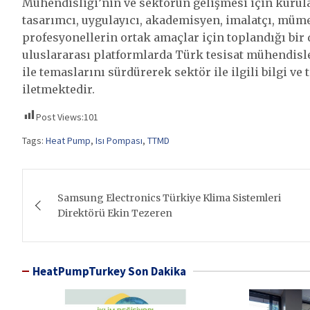
Mühendisliği’nin ve sektörün gelişmesi için kuru
tasarımcı, uygulayıcı, akademisyen, imalatçı, mümes
profesyonellerin ortak amaçlar için toplandığı bir
uluslararası platformlarda Türk tesisat mühendisle
ile temaslarını sürdürerek sektör ile ilgili bilgi v
iletmektedir.
Post Views:
101
Tags:
Heat Pump
,
Isı Pompası
,
TTMD
Yazı
Samsung Electronics Türkiye Klima Sistemleri
gezinmesi
Direktörü Ekin Tezeren
HeatPumpTurkey Son Dakika