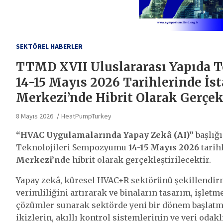
SEKTÖREL HABERLER
TTMD XVII Uluslararası Yapıda 
14-15 Mayıs 2026 Tarihlerinde İs
Merkezi’nde Hibrit Olarak Gerçek
8 Mayıs 2026
HeatPumpTurkey
“HVAC Uygulamalarında Yapay Zekâ (AI)”
başlığ
Teknolojileri Sempozyumu
14-15 Mayıs 2026
tarih
Merkezi’nde
hibrit olarak gerçekleştirilecektir.
Yapay zekâ, küresel HVAC+R sektörünü şekillendirm
verimliliğini artırarak ve binaların tasarım, işlet
çözümler sunarak sektörde yeni bir dönem başlatmak
ikizlerin, akıllı kontrol sistemlerinin ve veri oda