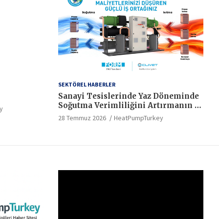
SEKTÖREL HABERLER
Sanayi Tesislerinde Yaz Döneminde
Soğutma Verimliliğini Artırmanın 5
y
Kritik Yolu
28 Temmuz 2026
HeatPumpTurkey