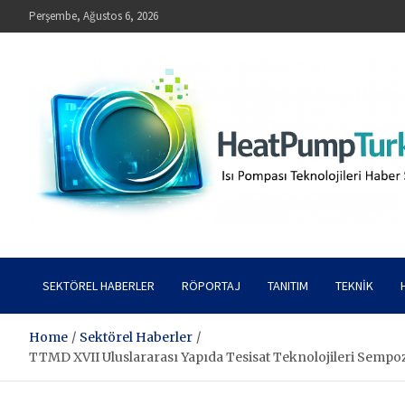
Skip
Perşembe, Ağustos 6, 2026
to
content
HeatPumpTurkey – Isı Pompası Teknolojileri Haber Sitesi
SEKTÖREL HABERLER
RÖPORTAJ
TANITIM
TEKNIK
Home
Sektörel Haberler
TTMD XVII Uluslararası Yapıda Tesisat Teknolojileri Sempoz