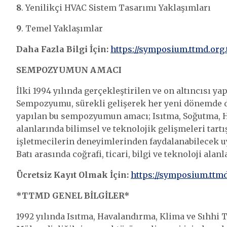
8
. Yenilikçi HVAC Sistem Tasarımı Yaklaşımları
9
. Temel Yaklaşımlar
Daha Fazla Bilgi İçin:
https://symposium.ttmd.org.
SEMPOZYUMUN AMACI
İlki 1994 yılında gerçekleştirilen ve on altıncısı y
Sempozyumu, sürekli gelişerek her yeni dönemde dah
yapılan bu sempozyumun amacı; Isıtma, Soğutma, H
alanlarında bilimsel ve teknolojik gelişmeleri tartış
işletmecilerin deneyimlerinden faydalanabilecek 
Batı arasında coğrafi, ticari, bilgi ve teknoloji ala
Ücretsiz Kayıt Olmak İçin:
https://symposium.ttmd.
*TTMD GENEL BİLGİLER*
1992 yılında Isıtma, Havalandırma, Klima ve Sıhhi 