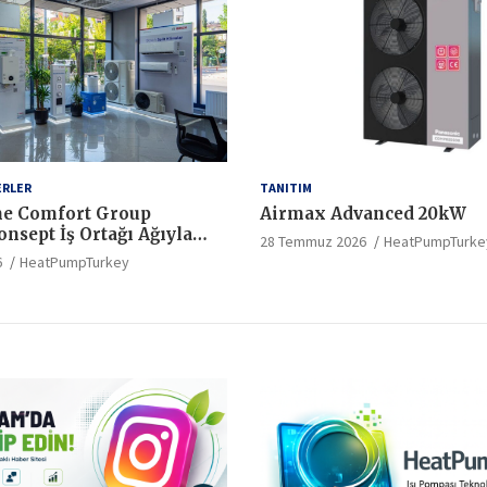
ERLER
TANITIM
e Comfort Group
Airmax Advanced 20kW
nsept İş Ortağı Ağıyla
28 Temmuz 2026
HeatPumpTurke
ndartlarında Yeni Bir
6
HeatPumpTurkey
latıyor