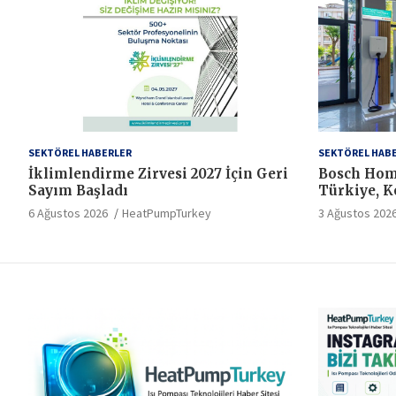
SEKTÖREL HABERLER
SEKTÖREL HAB
İklimlendirme Zirvesi 2027 İçin Geri
Bosch Hom
Sayım Başladı
Türkiye, Ko
Hizmet Sta
6 Ağustos 2026
HeatPumpTurkey
3 Ağustos 202
Dönem Baş