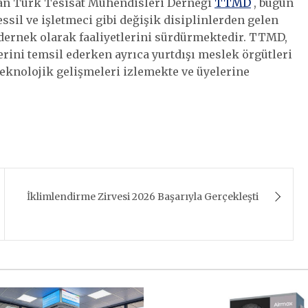
lan Türk Tesisat Mühendisleri Derneği
TTMD
, bugün
sil ve işletmeci gibi değişik disiplinlerden gelen
 dernek olarak faaliyetlerini sürdürmektedir. TTMD,
rini temsil ederken ayrıca yurtdışı meslek örgütleri
e teknolojik gelişmeleri izlemekte ve üyelerine
İklimlendirme Zirvesi 2026 Başarıyla Gerçekleşti