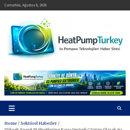
Skip
Cumartesi, Ağustos 8, 2026
to
content
HeatPumpTurkey – Isı Pompası Teknolojileri Haber Sitesi
Home
Sektörel Haberler
Yüksek Enerji Maliyetlerine Karşı Verimli Çözüm Olarak Isı